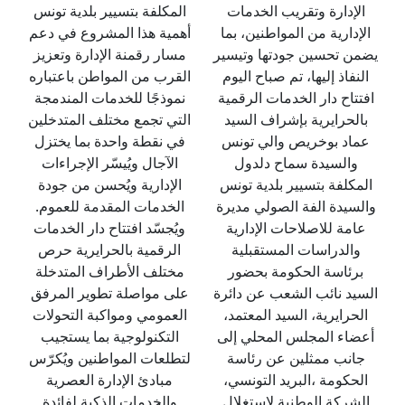
الإدارة وتقريب الخدمات
المكلفة بتسيير بلدية تونس
الإدارية من المواطنين، بما
أهمية هذا المشروع في دعم
يضمن تحسين جودتها وتيسير
مسار رقمنة الإدارة وتعزيز
النفاذ إليها، تم صباح اليوم
القرب من المواطن باعتباره
افتتاح دار الخدمات الرقمية
نموذجًا للخدمات المندمجة
بالحرايرية بإشراف السيد
التي تجمع مختلف المتدخلين
عماد بوخريص والي تونس
في نقطة واحدة بما يختزل
والسيدة سماح دلدول
الآجال ويُيسّر الإجراءات
المكلفة بتسيير بلدية تونس
الإدارية ويُحسن من جودة
والسيدة الفة الصولي مديرة
الخدمات المقدمة للعموم.
عامة للاصلاحات الإدارية
ويُجسّد افتتاح دار الخدمات
والدراسات المستقبلية
الرقمية بالحرايرية حرص
برئاسة الحكومة بحضور
مختلف الأطراف المتدخلة
السيد نائب الشعب عن دائرة
على مواصلة تطوير المرفق
الحرايرية، السيد المعتمد،
العمومي ومواكبة التحولات
أعضاء المجلس المحلي إلى
التكنولوجية بما يستجيب
جانب ممثلين عن رئاسة
لتطلعات المواطنين ويُكرّس
الحكومة ،البريد التونسي،
مبادئ الإدارة العصرية
الشركة الوطنية لاستغلال
والخدمات الذكية لفائدة