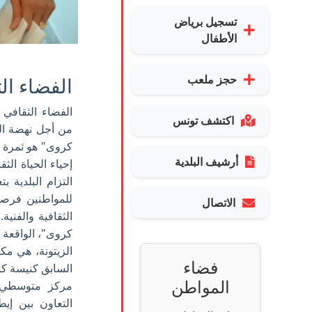
تسجيل برياض
الأطفال
حجز ملعب
الفضاء ال
الفضاء الثقافي
اكتشف تونس
من أجل نهضة الث
كروى" هو ثمرة ش
أرشيف البلدية
إحياء الحياة ال
التزام البلدية 
للمواطنين فرص
الاتصال
الثقافية والفني
كروى"، الواقعة 
الزيتونة، هي مكا
فضاء
المواطن
مركز متوسطي ل
التعاون بين إيط