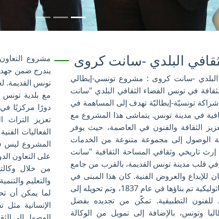
ثقافي البلدي -سانت كروى
يندرج ضمن جهد أ
 البلدي -سانت كروى : مشروع تونسي-إيطالي
تونس القديمة. لعب
قافة في تونس الفضاء الثقافي البلدي "سانت
راكة تونسيّة-إيطاليّة تهدف إلى المساهمة في
دورًا مركزيًا في
ثقافية في مدينة تونس. يتماشى هذا المشروع مع
تعزيز التراث ا
بتعزيز الثقافة والفنون في العاصمة، حيث يوفر
الفعاليات الفنية
ة الوصول إلى مجموعة متنوعة من الخدمات
المشروع ليس فقط
ة. إرث تاريخي وثقافي المساحة الثقافية "سانت
على التعاون الدو
في قلب مدينة تونس القديمة، بالقرب من جامع
ن للإبداع والعروض الفنية. كان هذا المبنى في
والتعليم والتنمي
السابق كنيسة كاثوليكية تم بناؤها في عام 1837، وتم تحويله إلى
لما يمكن أن تحق
لفنون التطبيقية. تمكّن من تجديده بفضل
الإنسانية مثل ت
اليا وتونس، بالإضافة إلى تمويل من الوكالة
الوصول إلى الثقا