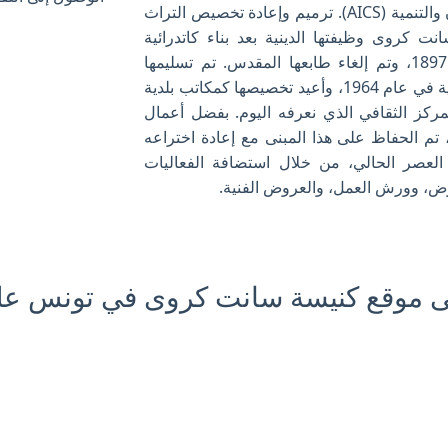
الإيطالية للتعاون والتنمية (AICS). ترميم وإعادة تخصيص التراث
 كروى وظيفتها الدينية بعد بناء كاتدرائية
تونس في عام 1897، وتم إلغاء طابعها المقدس. تم تسليمها
للحكومة التونسية في عام 1964، وأعيد تخصيصها كمكاتب بلدية
ركز الثقافي الذي نعرفه اليوم. بفضل أعمال
، تم الحفاظ على هذا المبنى مع إعادة اختراعه
 العصر الحالي، من خلال استضافة الفعاليات
ارض، وورش العمل، والعروض الفنية.
 موقع كنيسة سانت كروى في تونس عل