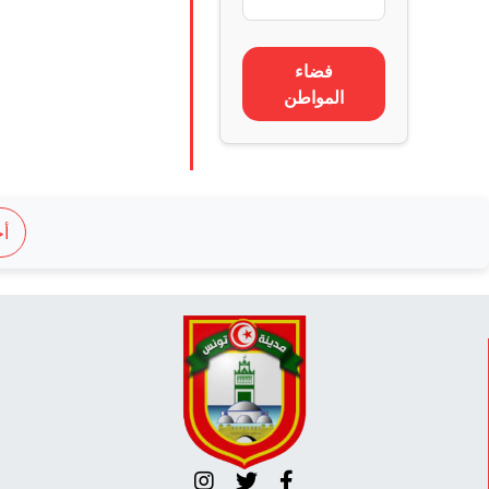
فضاء
المواطن
أج