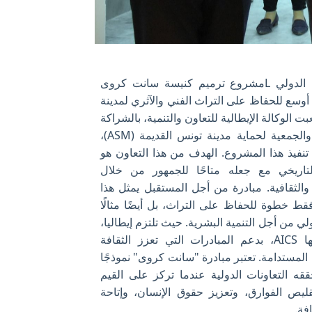
مشروع التعاون الدولي Lمشروع ترميم كنيسة سانت كروى
وسع للحفاظ على التراث الفني والآثري لمدينة
ت الوكالة الإيطالية للتعاون والتنمية، بالشراكة
مع بلدية تونس والجمعية لحماية مدينة تونس القديمة (ASM)،
 تنفيذ هذا المشروع. الهدف من هذا التعاون هو
لتاريخي مع جعله متاحًا للجمهور من خلال
 والثقافية. مبادرة من أجل المستقبل يمثل هذا
 خطوة للحفاظ على التراث، بل أيضًا مثالًا
لي من أجل التنمية البشرية. حيث تلتزم إيطاليا،
من خلال وكالتها AICS، بدعم المبادرات التي تعزز الثقافة
ة المستدامة. تعتبر مبادرة "سانت كروى" نموذجًا
قه التعاونات الدولية عندما تركز على القيم
قليص الفوارق، وتعزيز حقوق الإنسان، وإتاحة
فة.