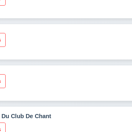
s
s
 Du Club De Chant
s