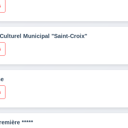
s
Culturel Municipal "Saint-Croix"
s
me
s
remière *****